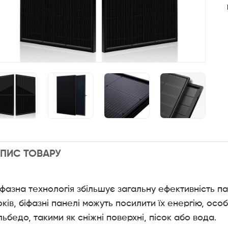
ПИС ТОВАРУ
іфазна технологія збільшує загальну ефективність п
оків, біфазні панелі можуть посилити їх енергію, ос
льбедо, такими як сніжні поверхні, пісок або вода.