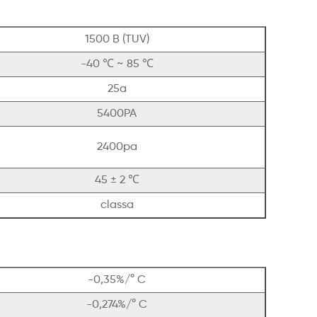
1500 В (TUV)
-40 ℃ ~ 85 ℃
25а
5400PA
2400pa
45 ± 2 ℃
classa
-0,35%/° C
-0,274%/° C