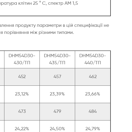
атура клітин 25 ° С, спектр AM 1,5
влення продукту параметри в цій специфікації не
 порівняння між різними типами.
DHM54D30-
DHM54D30-
DHM54D30-
430/ТП
435/ТП
440/ТП
452
457
462
23,12%
23,39%
23,66%
473
479
484
24,22%
24,50%
24,79%