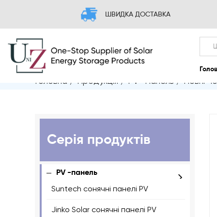
ШВИДКА ДОСТАВКА
Головна
/
Продукція
/
PV -панель
/
Повні Ч
Серія продуктів
PV -панель
Suntech сонячні панелі PV
Jinko Solar сонячні панелі PV