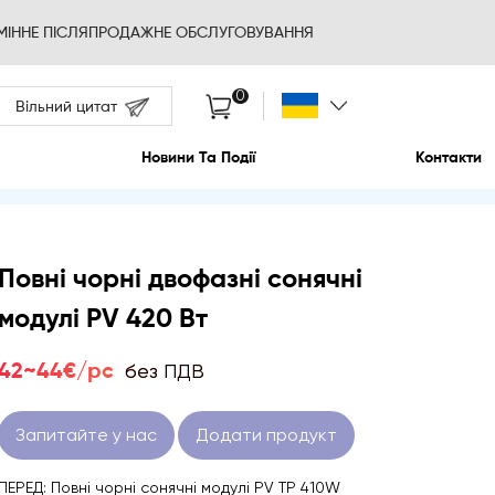
ВІДМІННЕ ПІСЛЯПРОДАЖНЕ О
Вільний цитат
Про Нас
Новини 
Повні чорні двофазні сонячні
модулі PV 420 Вт
без ПДВ
42~44€/pc
Запитайте у нас
Додати продукт
ПЕРЕД: Повні чорні сонячні модулі PV TP 410W