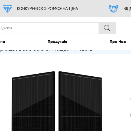
КОНКУРЕНТОСПРОМОЖНА ЦІНА
орні Двофазні Сонячні Модулі PV 420 Вт
Головна
Продукція