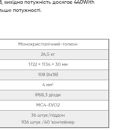
B, вихідна потужність досягає 440With
ільше потужності.
Монокристалічний-топкон
24,5 кг
1722 × 1134 × 30 мм
108 (6x18)
4 мм²
IP68,3 діоди
MC4-EVO2
36 штук/піддон
936 штук /40 'контейнер