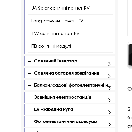
JA Solar сонячні панелі PV
Longi сонячні панелі PV
TW сонячні панелі PV
ПВ сонячні модулі
Сонячний інвертор
Сонячна батарея зберігання
Балкон/садові фотоелектричні набори
О
Зовнішня електростанція
Б
ЕV -зарядна купа
б
Фотоелектричний аксесуар
а