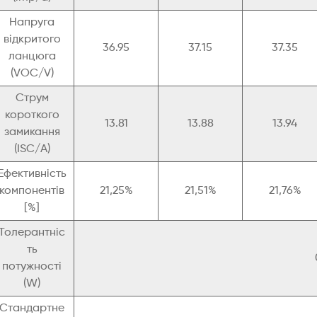
Напруга
відкритого
36.95
37.15
37.35
ланцюга
(VOC/V)
Струм
короткого
13.81
13.88
13.94
замикання
(ISC/A)
Ефективність
компонентів
21,25%
21,51%
21,76%
[%]
Толерантніс
ть
потужності
(W)
Стандартне