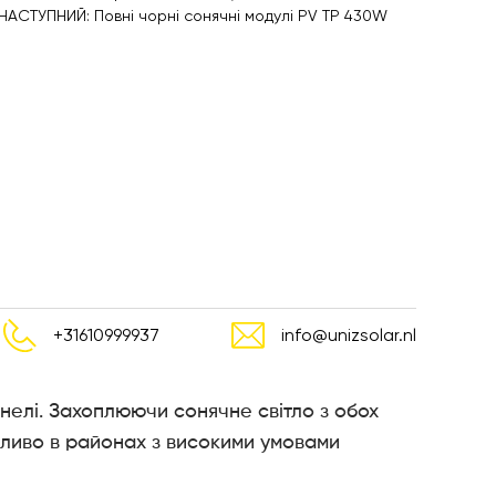
НАСТУПНИЙ: Повні чорні сонячні модулі PV TP 430W
+31610999937
info@unizsolar.nl
анелі. Захоплюючи сонячне світло з обох
обливо в районах з високими умовами