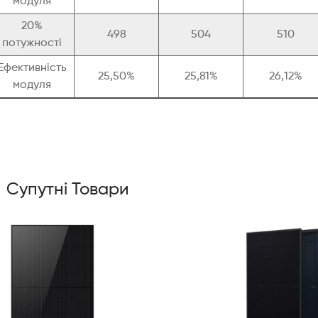
модуля
20%
498
504
510
потужності
Ефективність
25,50%
25,81%
26,12%
модуля
Супутні Товари