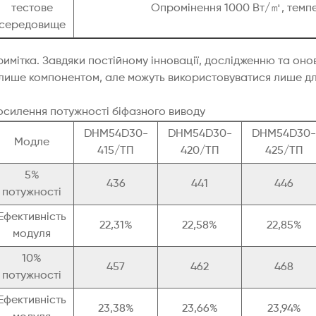
тестове
Опромінення 1000 Вт/㎡, темпер
середовище
имітка. Завдяки постійному інновації, дослідженню та оно
 лише компонентом, але можуть використовуватися лише для
осилення потужності біфазного виводу
DHM54D30-
DHM54D30-
DHM54D30-
Модле
415/ТП
420/ТП
425/ТП
5%
436
441
446
потужності
Ефективність
22,31%
22,58%
22,85%
модуля
10%
457
462
468
потужності
Ефективність
23,38%
23,66%
23,94%