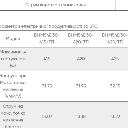
Струм короткого замикання
араметри електричної продуктивності за STC
DHM54D30-
DHM54D30-
DHM54D30-
Модле
415/ТП
420/ТП
425/ТП
Максимальн
а потужність
415
420
425
(w)
Напруга при
Макс. точка
31.75
31.95
32.15
живлення
(VMP/V)
Струм на
макс. точка
13.07
13.15
13.22
живлення
(imp/a)