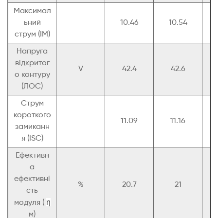
Максимал
ьний
10.46
10.54
струм (ІМ)
Напруга
відкритог
V
42.4
42.6
о контуру
(ЛОС)
Струм
короткого
11.09
11.16
замиканн
я (ISC)
Ефективн
а
ефективні
%
20.7
21
сть
η
модуля (
м)