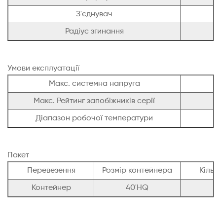
З'єднувач
Радіус згинання
Умови експлуатації
Макс. системна напруга
Макс. Рейтинг запобіжників серії
Діапазон робочої температури
Пакет
Перевезення
Розмір контейнера
Кількі
Контейнер
40'HQ
1