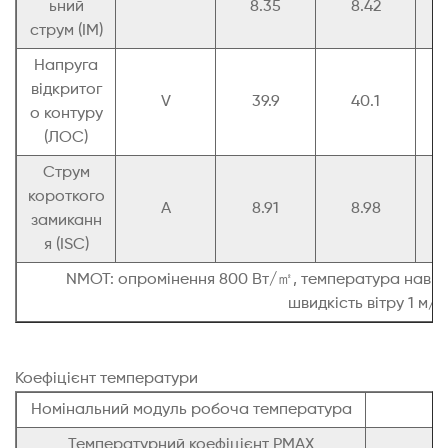
ьний
8.35
8.42
струм (ІМ)
Напруга
відкритог
V
39.9
40.1
о контуру
(ЛОС)
Струм
короткого
A
8.91
8.98
замиканн
я (ISC)
NMOT: опромінення 800 Вт/㎡, температура навк
швидкість вітру 1 м/с
Коефіцієнт температури
Номінальний модуль робоча температура
Температурний коефіцієнт PMAX