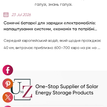
галузі, знань галузі.
14 Jul 2026
електромобілів:
Пояснення елементів 314Ah: як 
ія та потрібні
досягає 8000+ циклів
ий щодня проїжджає
Надходять елементи високої ємності
 євро на рік на ...
серія Deye GE-F досягає 8000 життєв