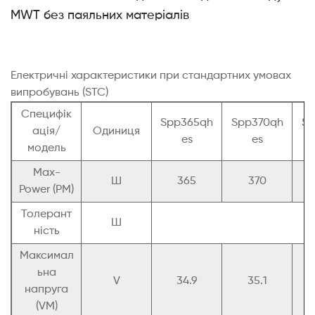
MWT без паяльних матеріалів
Електричні характеристики при стандартних умовах
випробувань (STC)
Специфік
Spp365qh
Spp370qh
Sp
ація/
Одиниця
es
es
модель
Max-
Ш
365
370
Power (PM)
Толерант
Ш
ність
Максимал
ьна
V
34.9
35.1
напруга
(VM)