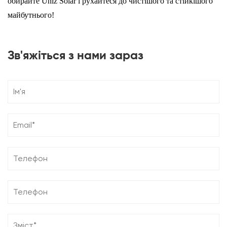
обирайте Uniz Solar і рухайтеся до чистішого та стійкішого
майбутнього!
Зв'яжіться з нами зараз