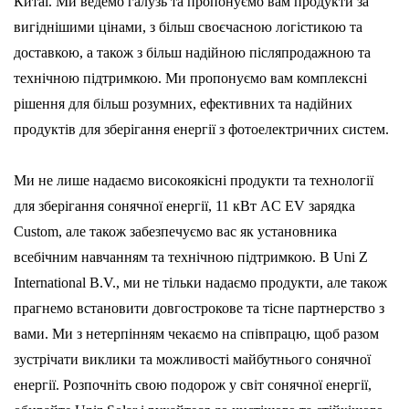
Китаї.
Ми ведемо галузь та пропонуємо вам продукти за
вигіднішими цінами, з більш своєчасною логістикою та
доставкою, а також з більш надійною післяпродажною та
технічною підтримкою. Ми пропонуємо вам комплексні
рішення для більш розумних, ефективних та надійних
продуктів для зберігання енергії з фотоелектричних систем.
Ми не лише надаємо високоякісні продукти та технології
для зберігання сонячної енергії,
11 кВт AC EV зарядка
Custom
, але також забезпечуємо вас як установника
всебічним навчанням та технічною підтримкою. В Uni Z
International B.V., ми не тільки надаємо продукти, але також
прагнемо встановити довгострокове та тісне партнерство з
вами. Ми з нетерпінням чекаємо на співпрацю, щоб разом
зустрічати виклики та можливості майбутнього сонячної
енергії. Розпочніть свою подорож у світ сонячної енергії,