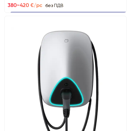
без ПДВ
380~420 €/pc