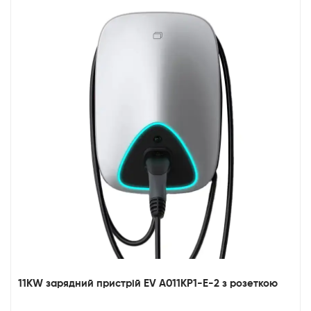
11KW зарядний пристрій EV A011KP1-E-2 з розеткою