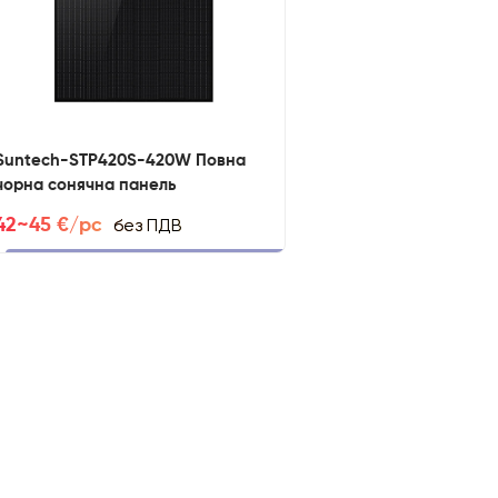
Suntech-STP420S-420W Повна
чорна сонячна панель
без ПДВ
42~45 €/pc