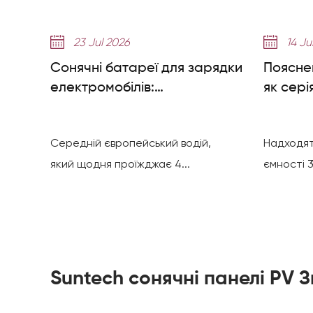
23 Jul 2026
14 Ju
Сонячні батареї для зарядки
Пояснен
електромобілів:
як сері
налаштування системи,
8000+ 
економія та потрібні панелі
Середній європейський водій,
Надходят
який щодня проїжджає 4...
ємності 3
Suntech сонячні панелі PV З