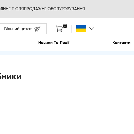
ВІДМІННЕ ПІСЛЯПРОДАЖНЕ О
Вільний цитат
Про Нас
Новини 
бники