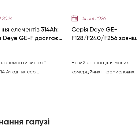
l 2026
14 Jul 2026
ня елементів 314Ah:
Серія Deye GE-
я Deye GE-F досягає
F128/F240/F256 зовні
циклів
батарейна шафа:
дрібномасштабний по
ь елементи високої
Новий еталон для малих
C&I ESS
14 А·год: як сер...
комерційних і промислових..
нання галузі