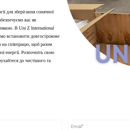
ії для зберігання сонячної
забезпечуємо вас як
кою. В Uni Z International
немо встановити довгострокове
о на співпрацю, щоб разом
UN
ї енергії. Розпочніть свою
 рухайтеся до чистішого та