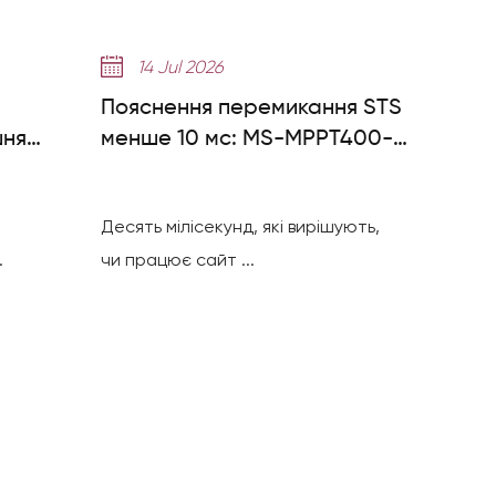
14 Jul 2026
Пояснення перемикання STS
шня
менше 10 мс: MS-MPPT400-2
проти MS-TS500-2
сібник
Десять мілісекунд, які вирішують,
.
чи працює сайт ...