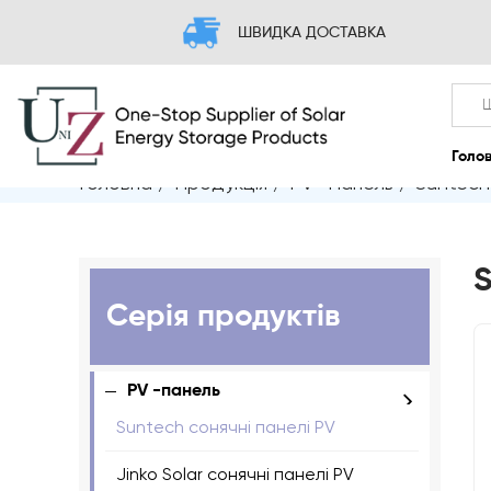
ШВИДКА ДОСТАВКА
Головна
/
Продукція
/
PV -панель
/
Suntech
S
Серія продуктів
PV -панель
Suntech сонячні панелі PV
Jinko Solar сонячні панелі PV