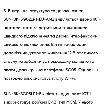
3. Внутрішня структура та дизайн схеми
SUN-8K-SG02LP1-EU-AM2 виділяється двома ІКТ-
портами, фотоелектричними терміналами
швидкого підключення та двома інтерфейсами
швидкого відключення. Він включає один
допоміжний джерело живлення 12 В постійного
струму та забезпечує покращену ізоляцію та
плати драйверів на платформі SG05. Однак він
повторно використовує плату Wi-Fi.
SUN-8K-SG05LP1-EU містить один порт ICT і
використовує роз’єми D4B (тип MC4). У нього