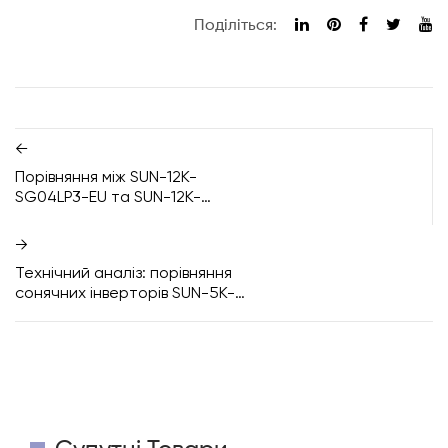
Поділіться:
←
Порівняння між SUN-12K-
SG04LP3-EU та SUN-12K-
SG05LP3-EU-SM2: ключові
відмінності та покращення
→
Технічний аналіз: порівняння
сонячних інверторів SUN-5K-
SG04LP1-EU-SM2 і SUN-5K-
SG05LP1-EU