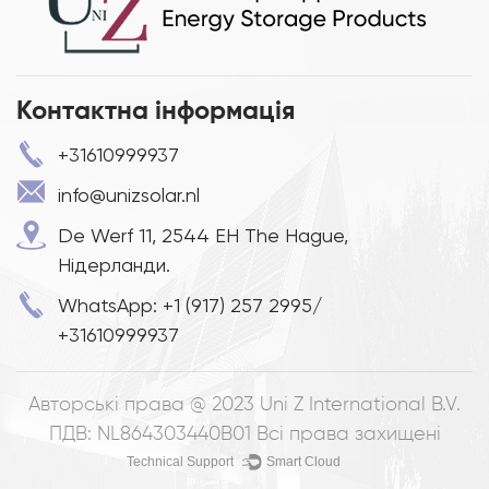
Контактна інформація
+31610999937
info@unizsolar.nl
De Werf 11, 2544 EH The Hague,
Нідерланди.
WhatsApp: +1 (917) 257 2995/
+31610999937
Авторські права @ 2023
Uni Z International B.V.
ПДВ: NL864303440B01
Всі права захищені
Technical Support ：
Smart Cloud