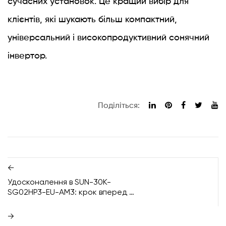
сучасних установок. Це кращий вибір для
клієнтів, які шукають більш компактний,
універсальний і високопродуктивний сонячний
інвертор.
Поділіться:
←
Удосконалення в SUN-30K-
SG02HP3-EU-AM3: крок вперед у
порівнянні з моделлю SG01HP3-
EU-BM3
→