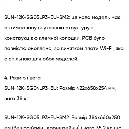
SUN-12K-SG05LP3-EU-SM2: ця нова модель має
оптимізовану внутрішню структуру з
конструкцією клемної колодки. PCB було
повністю оновлено, за винятком плати Wi-Fi, яка
є спільною для обох моделей.
4. Розмір і вага
SUN-12K-SG04LP3-EU: Розмір 422x658x254 мм,
вага 38 кг.
SUN-12K-SG05LP3-EU-SM2: Розмір 386x660x250
мм (без роз’ємів і кронштейнів) і вага 35,2 кг, що