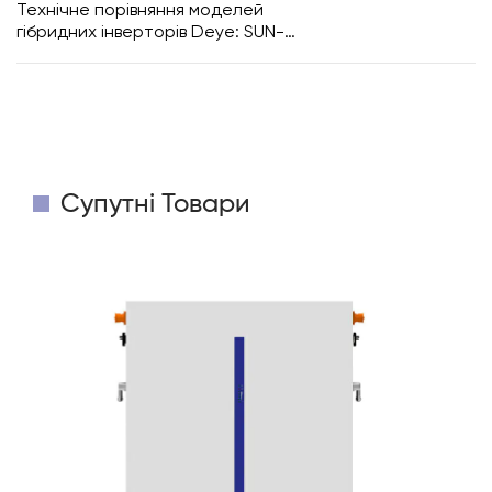
Технічне порівняння моделей
гібридних інверторів Deye: SUN-
8K-SG02LP1-EU-AM2 проти SUN-
8K-SG05LP1-EU та SUN-8K-
SG05LP1-EU-SM2
Супутні Товари