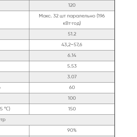
120
Макс. 32 шт паралельно (196
кВт·год)
51.2
43,2~57,6
6.14
5.53
3.07
ю
60
100
25 ℃)
150
тр
90%