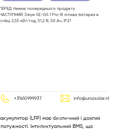
ПЕРЕД: Немає попереднього продукту
НАСТУПНИЙ: Deye SE-G5.1 Pro-B літієва батарея в
стійці 2,55 кВт/год, 51,2 В, 50 Ач, IP21
+31610999937
info@unizsolar.nl
акумулятор (LFP) має безпечний і довгий
ь потужності. Інтелектуальний BMS, що