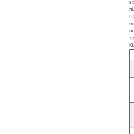
в
пі
Ц
е
н
те
К