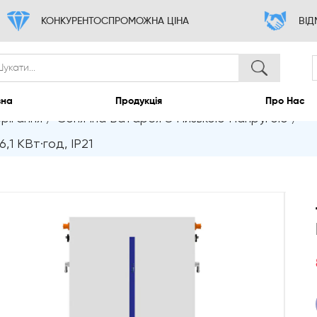
КОНКУРЕНТОСПРОМОЖНА ЦІНА
рігання
/
Сонячна Батарея З Низькою Напругою
/
Головна
Продукція
,1 КВт·год, IP21