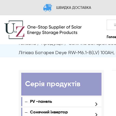
ШВИДКА ДОСТАВКА
Головна
/
Продукція
/
Сонячна Батарея Збе
Літієва Батарея Deye RW-M6.1-B(LV) 100AH, 6
Серія продуктів
PV -панель
Сонячний інвертор