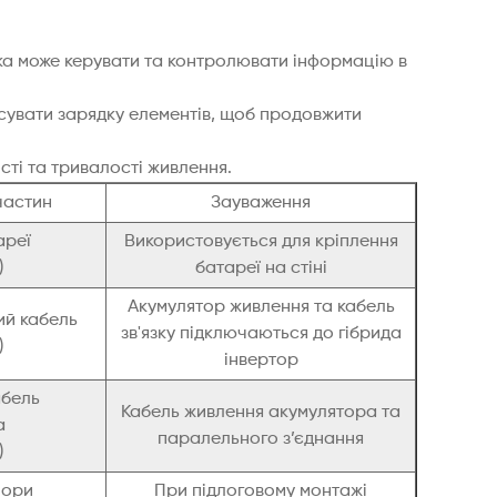
ка може керувати та контролювати інформацію в
нсувати зарядку елементів, щоб продовжити
сті та тривалості живлення.
частин
Зауваження
ареї
Використовується для кріплення
)
батареї на стіні
Акумулятор живлення та кабель
ий кабель
зв'язку підключаються до гібрида
)
інвертор
абель
Кабель живлення акумулятора та
а
паралельного з’єднання
)
пори
При підлоговому монтажі