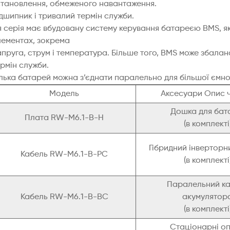
становлення, обмеженого навантаження.
дшипник і тривалий термін служби.
я серія має вбудовану систему керування батареєю BMS, я
лементах, зокрема
апруга, струм і температура. Більше того, BMS може збала
рмін служби.
ілька батарей можна з’єднати паралельно для більшої ємно
Модель
Аксесуари Опис 
Дошка для бат
Плата RW-M6.1-B-H
(в комплекті
Гібридний інверторн
Кабель RW-M6.1-B-PC
(в комплекті
Паралельний к
Кабель RW-M6.1-B-BC
акумулятор
(в комплекті
Стаціонарні о