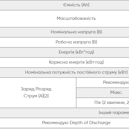
Ємність (Ah)
Масштабованість
Номінальна напруга (В)
Робоча напруга (В)
Енергія (кВт*год)
Корисна енергія (кВт·год)
Номінальна потужність постійного струму (кВт)
Рекоменду
Заряд/Розряд
Макс.
Струм (A)[2]
Пік (2 хвилини, 
Інший параме
Рекомендую Depth of Discharge