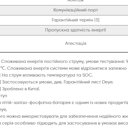
монтаж
Комунікаційний порт
Гарантійний термін l3]
Пропускна здатність енергії
Атестація
1] Споживана енергія постійного струму, умови тестування
℃. Споживана енергія системи може відрізнятися залежно в
2] На струм впливають температура та SOC.
] Застосовуються умови, див. Гарантійний лист Deye.
] Зроблено в Китаї.
ступ
 літій-залізо-фосфатна батарея є одним із нових продукті
ye,
ого можна використовувати для забезпечення надійного жив
я серія особливо підходить для застосування в умовах вис