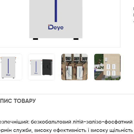
ПИС ТОВАРУ
езпечніший: безкобальтовий літій-залізо-фосфатний 
ермін служби, високу ефективність і високу щільніст