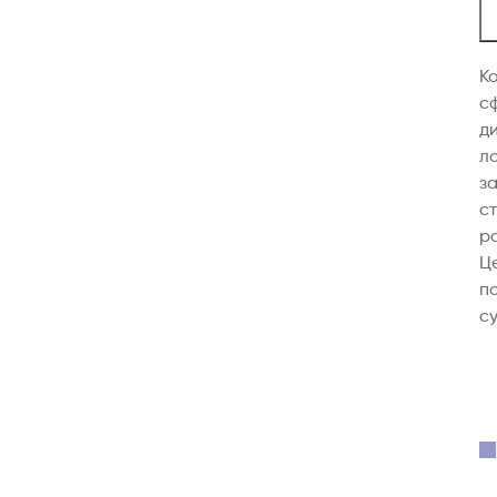
К
сф
д
ло
з
с
ро
Це
по
с