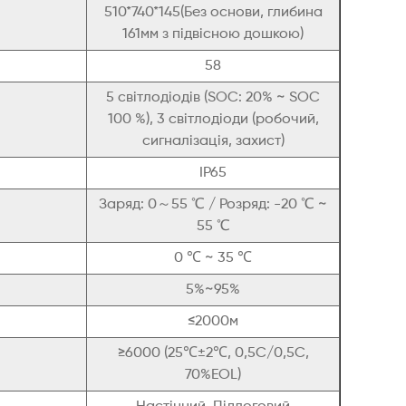
510*740*145(Без основи, глибина
161мм з підвісною дошкою)
58
5 світлодіодів (SOC: 20% ~ SOC
100 %), 3 світлодіоди (робочий,
сигналізація, захист)
IP65
Заряд: 0～55 ℃ / Розряд: -20 ℃ ~
55 ℃
0 ℃ ~ 35 ℃
5%~95%
≤2000м
≥6000 (25℃±2℃, 0,5C/0,5C,
70%EOL)