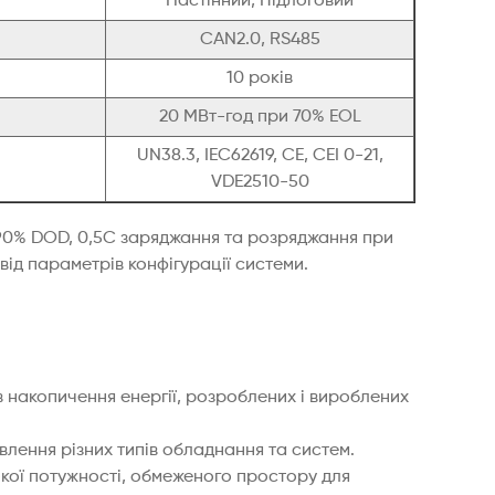
Настінний, Підлоговий
CAN2.0, RS485
10 років
20 МВт-год при 70% EOL
UN38.3, IEC62619, CE, CEI 0-21,
VDE2510-50
: 90% DOD, 0,5C заряджання та розряджання при
ід параметрів конфігурації системи.
в накопичення енергії, розроблених і вироблених
лення різних типів обладнання та систем.
окої потужності, обмеженого простору для