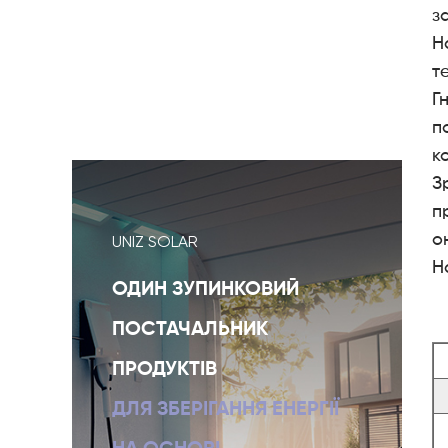
з
Н
т
Г
п
к
З
п
о
UNIZ SOLAR
Н
ОДИН ЗУПИНКОВИЙ
ПОСТАЧАЛЬНИК
ПРОДУКТІВ
ДЛЯ ЗБЕРІГАННЯ ЕНЕРГІЇ