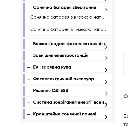
Сонячна батарея зберігання
Сонячна батарея з високою напругою
Сонячна батарея з низькою напругою
Балкон/садові фотоелектричні набори
Зовнішня електростанція
ЕV -зарядна купа
Фотоелектричний аксесуар
Рішення C&I ESS
О
Система зберігання енергії все в одному
Кронштейни сонячної панелі
Б
т