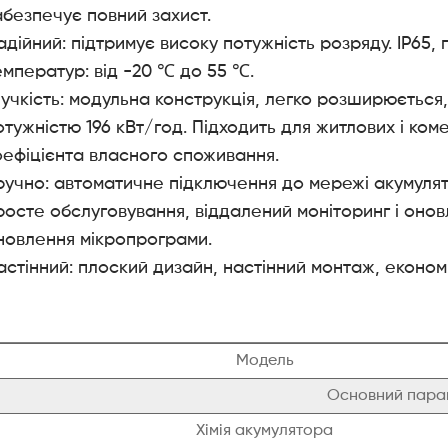
абезпечує повний захист.
адійний: підтримує високу потужність розряду. IP65
емператур: від -20 ℃ до 55 ℃.
нучкість: модульна конструкція, легко розширюється,
отужністю 196 кВт/год. Підходить для житлових і ко
оефіцієнта власного споживання.
ручно: автоматичне підключення до мережі акумулят
росте обслуговування, віддалений моніторинг і онов
новлення мікропрограми.
астінний: плоский дизайн, настінний монтаж, економ
Модель
Основний пара
Хімія акумулятора