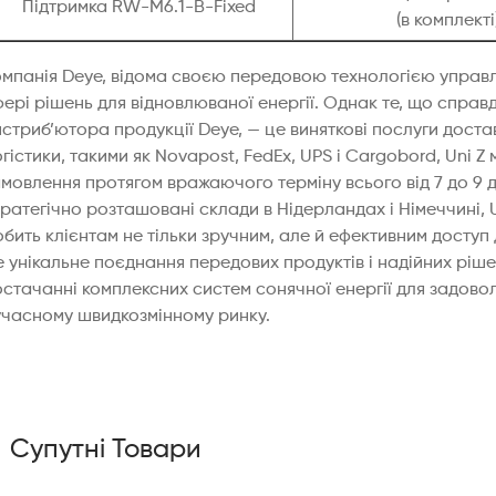
Підтримка RW-M6.1-B-Fixed
(в комплекті
омпанія Deye, відома своєю передовою технологією управл
ері рішень для відновлюваної енергії. Однак те, що справді в
истриб’ютора продукції Deye, — це виняткові послуги дост
гістики, такими як Novapost, FedEx, UPS і Cargobord, Uni 
амовлення протягом вражаючого терміну всього від 7 до 9 
тратегічно розташовані склади в Нідерландах і Німеччині,
бить клієнтам не тільки зручним, але й ефективним доступ 
 унікальне поєднання передових продуктів і надійних ріше
стачанні комплексних систем сонячної енергії для задовол
учасному швидкозмінному ринку.
Супутні Товари