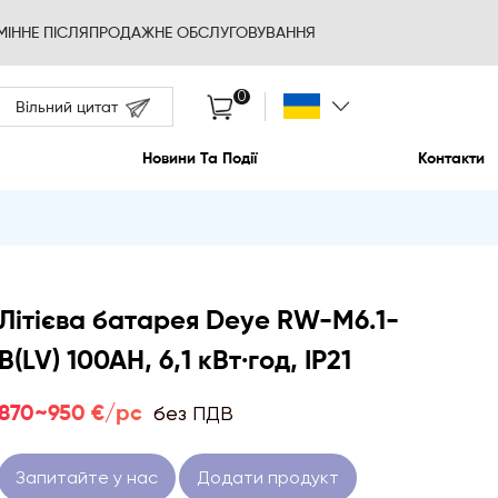
ВІДМІННЕ ПІСЛЯПРОДАЖНЕ О
Вільний цитат
Про Нас
Новини 
Літієва батарея Deye RW-M6.1-
B(LV) 100AH, 6,1 кВт·год, IP21
без ПДВ
870~950 €/pc
Запитайте у нас
Додати продукт