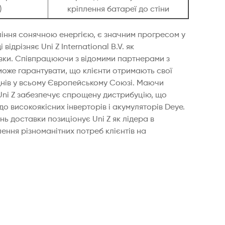
)
кріплення батареї до стіни
іння сонячною енергією, є значним прогресом у
ідрізняє Uni Z International B.V. як
авки. Співпрацюючи з відомими партнерами з
Z може гарантувати, що клієнти отримають свої
днів у всьому Європейському Союзі.​ Маючи
 Uni Z забезпечує спрощену дистрибуцію, що
до високоякісних інверторів і акумуляторів Deye.
нь доставки позиціонує Uni Z як лідера в
ення різноманітних потреб клієнтів на