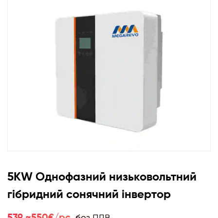
5KW Однофазний низьковольтний
гібридний сонячний інвертор
без ПДВ
539 ~550€/pc