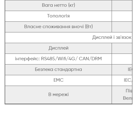
Вага нетто (кг)
Топологія
Власне споживання вночі (Вт)
Дисплей і зв'язок
Дисплей
інтерфейс: RS485/Wifi/4G/ CAN/DRM
Безпека стандартна
IEC
ЕМС
IEC/E
Півд
В мережі
Велик