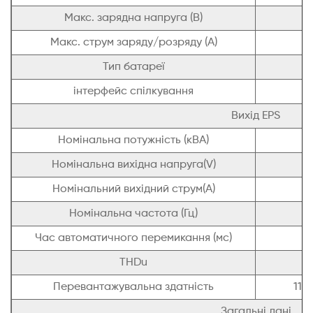
Макс. зарядна напруга (В)
Макс. струм заряду/розряду (А)
Тип батареї
л
інтерфейс спілкування
Вихід EPS
Номінальна потужність (кВА)
Номінальна вихідна напруга(V)
Номінальний вихідний струм(A)
Номінальна частота (Гц)
Час автоматичного перемикання (мс)
THDu
Перевантажувальна здатність
110
Загальні дані