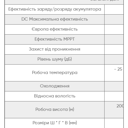
Ефективність заряду/розряду акумулятора
DC Максимальна ефективність
Європа ефективність
Ефективність MPPT
Захист від проникнення
Рівень шуму (дБ)
- 25 ℃
Робоча температура
Охолодження
Відносна вологість
0
2000
Робоча висота (м)
Розміри Ш * Г * В (мм)