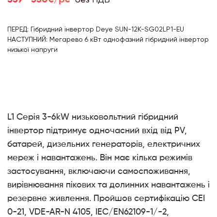
ПЕРЕД: Гібридний інвертор Deye SUN-12K-SG02LP1-EU
НАСТУПНИЙ: Мегарево 6 кВт однофазний гібридний інвертор
низької напруги
L1 Серія 3-6kW низьковольтний гібридний
інвертор підтримує одночасний вхід від PV,
батарей, дизельних генераторів, електричних
мереж і навантажень. Він має кілька режимів
застосування, включаючи самоспоживання,
вирівнювання пікових та долинних навантажень і
резервне живлення. Пройшов сертифікацію CEI
0-21, VDE-AR-N 4105, IEC/EN62109-1/-2,