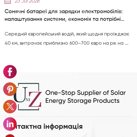
14 Jul 2026
ки електромобілів:
Пояснення елементів 314Ah:
ономія та потрібні
досягає 8000+ циклів
, який щодня проїжджає
Надходять елементи високої ємн
0–700 євро на рік на ...
серія Deye GE-F досягає 8000 ж
Контактна інформація