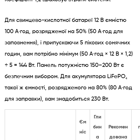
Для свинцево-кислотної батареї 12 В ємністю
100 А·год, розрядженої на 50% (50 А·год для
заповнення), і припускаючи 5 пікових сонячних
годин, вам потрібно мінімум (50 А·год × 12 В × 1,2)
÷ 5 = 144 Вт. Панель потужністю 150–200 Вт є
безпечним вибором. Для акумулятора LiFePO₄
такої ж ємності, розрядженого на 80% (80 А·год
для заправки), вам знадобиться 230 Вт.
Гли
Єм
бин
Рекомен
ніс
а
дована