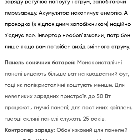
заряду регулює напругу і струм, запобігаючи
заряду
ШІМ
перезаряду. Акумулятор накопичує енергію. А
проти
проводка (з відповідним запобіжником) надійно
MPPT:
з’єднує все. Інвертор необов’язковий, потрібен
який
вам
лише якщо вам потрібен вихід змінного струму.
потрібен?
5
Панель сонячних батарей:
Монокристалічні
Заряджання
панелі видають більше ват на квадратний фут,
різних
тоді як полікристалічні коштують менше. Для
типів
акумуляторів:
невеликих зарядних пристроїв до 50 Вт
свинцево-
працюють гнучкі панелі; для постійних кріплень
кислотні
тверді скляні панелі служать 25 років.
та
літієві
Контролер заряду:
Обов’язковий для панелей
(LiFePO₄)