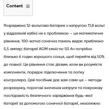
Content
1
Що
Розряджена 12-вольтова батарея з напругою 11,8 вольт
потрібно
у віддаленій кабіні не є проблемою — це математичне
для
рівняння. 100-ватна сонячна панель видає приблизно
зарядки
батареї
5,5 ампер; батареї AGM ємністю 50 Ач потрібно
за
близько 6 годин хорошого сонця, щоб перейти від 50%
допомогою
до повної. Це рівняння стає дієвим, коли ви розумієте
сонячних
компоненти, порядок підключення та логіку
панелей
контролера. Цей посібник дає вам саме це — методи
2
розрахунку, порогові значення напруги та покрокову
Крок
за
послідовність безпечного заряджання будь-якої
кроком:
батареї за допомогою сонячної батареї, незалежно
як