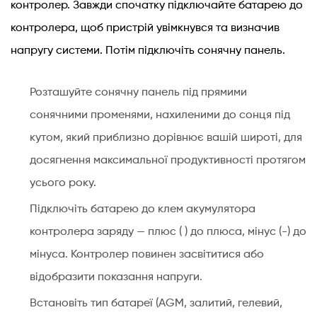
контролер. Завжди спочатку підключайте батарею до
контролер
контролера, щоб пристрій увімкнувся та визначив
заряду
для
напругу системи. Потім підключіть сонячну панель.
електричної
панелі
Розташуйте сонячну панель під прямими
5
сонячними променями, нахиленими до сонця під
Вт?
кутом, який приблизно дорівнює вашій широті, для
7.3
досягнення максимальної продуктивності протягом
Скільки
сонячних
усього року.
панелей
Підключіть батарею до клем акумулятора
для
контролера заряду — плюс ( ) до плюса, мінус (-) до
зарядки
мінуса. Контролер повинен засвітитися або
літієвої
батареї
відобразити показання напруги.
на
Встановіть тип батареї (AGM, залитий, гелевий,
200