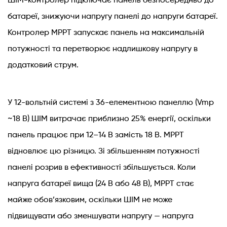
ШІМ-контролер підключає панель безпосередньо до
батареї, знижуючи напругу панелі до напруги батареї.
Контролер MPPT запускає панель на максимальній
потужності та перетворює надлишкову напругу в
додатковий струм.
У 12-вольтній системі з 36-елементною панеллю (Vmp
~18 В) ШІМ витрачає приблизно 25% енергії, оскільки
панель працює при 12–14 В замість 18 В. MPPT
відновлює цю різницю. Зі збільшенням потужності
панелі розрив в ефективності збільшується. Коли
напруга батареї вища (24 В або 48 В), MPPT стає
майже обов’язковим, оскільки ШІМ не може
підвищувати або зменшувати напругу — напруга