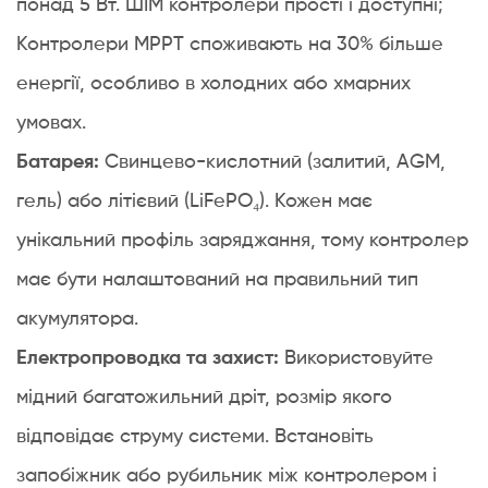
понад 5 Вт. ШІМ контролери прості і доступні;
6
Контролери MPPT споживають на 30% більше
Поширені
проблеми
енергії, особливо в холодних або хмарних
із
умовах.
заряджанням
Батарея:
Свинцево-кислотний (залитий, AGM,
сонячної
батареї
гель) або літієвий (LiFePO₄). Кожен має
та
унікальний профіль заряджання, тому контролер
способи
має бути налаштований на правильний тип
їх
вирішення
акумулятора.
7
Електропроводка та захист:
Використовуйте
Поширені
мідний багатожильний дріт, розмір якого
запитання
про
відповідає струму системи. Встановіть
зарядку
запобіжник або рубильник між контролером і