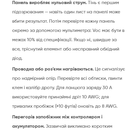
Панель виробляє нульовий струм.
Тінь є першим
підозрюваним — навіть один лист на панелі може
вбити результат. Потім перевірте кожну панель
окремо за допомогою мультиметра: Voc має бути в
межах 10% від специфікації. Якщо ні, швидше за
все, тріснутий елемент або несправний обхідний
діод.
Проводка або роз’єми нагріваються.
Це сигналізує
про надмірний опір. Перевірте всі обтиски, гвинти
клем і калібр дроту. Для ланцюга заряду 30 А
використовуйте принаймні дріт 10 AWG; для
тривалих пробіжок (>10 футів) оновіть до 8 AWG.
Перегорів запобіжник між контролером і
акумулятором.
Зазвичай викликано коротким