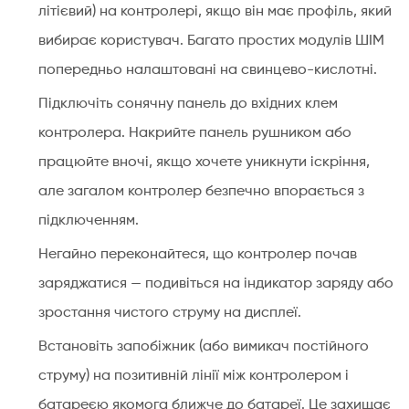
літієвий) на контролері, якщо він має профіль, який
Аг?
вибирає користувач. Багато простих модулів ШІМ
7.4
попередньо налаштовані на свинцево-кислотні.
Чи
можна
Підключіть сонячну панель до вхідних клем
змішувати
контролера. Накрийте панель рушником або
старі
працюйте вночі, якщо хочете уникнути іскріння,
та
але загалом контролер безпечно впорається з
нові
батареї
підключенням.
в
Негайно переконайтеся, що контролер почав
сонячному
заряджатися — подивіться на індикатор заряду або
банку?
зростання чистого струму на дисплеї.
Встановіть запобіжник (або вимикач постійного
струму) на позитивній лінії між контролером і
батареєю якомога ближче до батареї. Це захищає