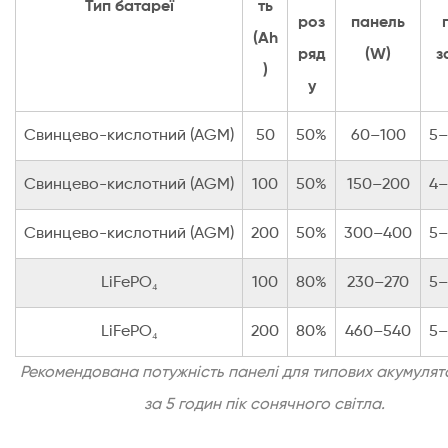
Тип батареї
ть
роз
панель
(Ah
ряд
(W)
з
)
у
Свинцево-кислотний (AGM)
50
50%
60–100
5–
Свинцево-кислотний (AGM)
100
50%
150–200
4–
Свинцево-кислотний (AGM)
200
50%
300–400
5–
LiFePO₄
100
80%
230–270
5–
LiFePO₄
200
80%
460–540
5–
Рекомендована потужність панелі для типових акумулято
за 5 годин пік сонячного світла.