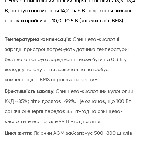
LiFePO₄ номінальний повний заряд становить 13,3–13,4
В, напруга поглинання 14,2–14,6 В і відсікання низької
напруги приблизно 10,0–10,5 В (залежить від BMS).
Температурна компенсація:
Свинцево-кислотні
зарядні пристрої потребують датчика температури;
без нього напруга заряджання може бути на 0,3 В у
холодну погоду. Літій зазвичай не потребує
компенсації — BMS справляється з цим.
Ефективність заряду:
Свинцево-кислотний кулоновий
ККД ~85%; літій досягає ~99%. Це означає, що 100 Вт
сонячної енергії передає 85 Вт-год на свинцево-
кислотну енергію, але 99 Вт-год на літій.
Цикл життя:
Якісний AGM забезпечує 500–800 циклів