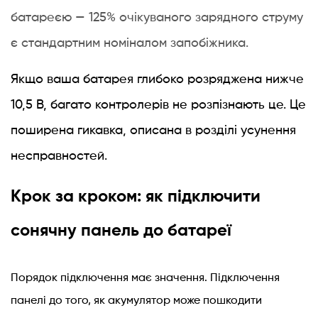
сонячних
батареєю — 125% очікуваного зарядного струму
батарей
7.1
є стандартним номіналом запобіжника.
Чи
можна
Якщо ваша батарея глибоко розряджена нижче
заряджати
10,5 В, багато контролерів не розпізнають це. Це
автомобільний
поширена гикавка, описана в розділі усунення
акумулятор
панеллю
несправностей.
100
Вт
Крок за кроком: як підключити
без
сонячну панель до батареї
контролера?
7.2
Чи
Порядок підключення має значення. Підключення
потрібен
панелі до того, як акумулятор може пошкодити
мені