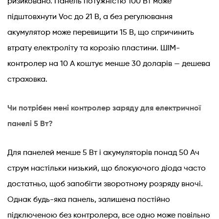
ризиковано. Панель потужністю 100 Вт може
підштовхнути Voc до 21 В, а без регулювання
акумулятор може перевищити 15 В, що спричинить
втрату електроліту та корозію пластини. ШІМ-
контролер на 10 А коштує менше 30 доларів — дешева
страховка.
Чи потрібен мені контролер заряду для електричної
панелі 5 Вт?
Для панелей менше 5 Вт і акумуляторів понад 50 Ач
струм настільки низький, що блокуючого діода часто
достатньо, щоб запобігти зворотному розряду вночі.
Однак будь-яка панель, залишена постійно
підключеною без контролера, все одно може повільно