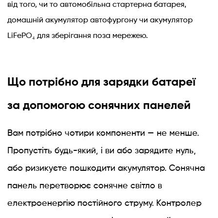
від того, чи то автомобільна стартерна батарея,
підключити
домашній акумулятор автофургону чи акумулятор
сонячну
LiFePO₄ для зберігання поза мережею.
панель
до
батареї
3
Що потрібно для зарядки батареї
Вибір
правильного
за допомогою сонячних панелей
розміру
сонячної
Вам потрібно чотири компоненти — не менше.
панелі
Пропустіть будь-який, і ви або зарядите нуль,
для
або ризикуєте пошкодити акумулятор. Сонячна
вашої
батареї
панель перетворює сонячне світло в
4
електроенергію постійного струму. Контролер
Контролер