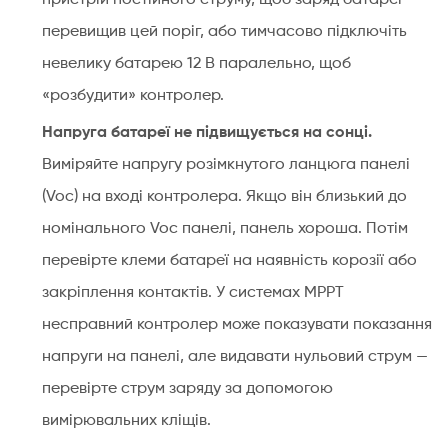
пристрій постійного струму, щоб заряд батареї
перевищив цей поріг, або тимчасово підключіть
невелику батарею 12 В паралельно, щоб
«розбудити» контролер.
Напруга батареї не підвищується на сонці.
Виміряйте напругу розімкнутого ланцюга панелі
(Voc) на вході контролера. Якщо він близький до
номінального Voc панелі, панель хороша. Потім
перевірте клеми батареї на наявність корозії або
закріплення контактів. У системах MPPT
несправний контролер може показувати показання
напруги на панелі, але видавати нульовий струм —
перевірте струм заряду за допомогою
вимірювальних кліщів.